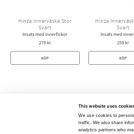
Hinza Innerväska Stor
Hinza Innerväsk
Svart
Svart
Insats med innerfickor
Insats med inner
279
kr
259
kr
KÖP
KÖP
This website uses cookie
We use cookies to personal
Upptäck de fantastiska och svensktillverkade Hinz
traffic. We also share info
analytics partners who may