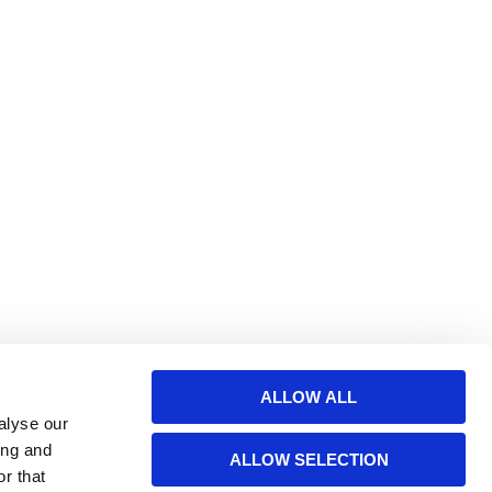
ALLOW ALL
alyse our
Fraktfritt för privatpersoner vid köp över 490 kr.
ing and
ALLOW SELECTION
r that