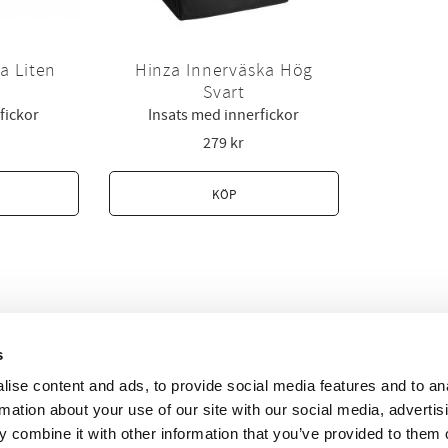
a Liten
Hinza Innerväska Hög
Svart
fickor
Insats med innerfickor
279
kr
KÖP
Kontakta oss
Instagram
Frakt & Köpvillkor
Facebook
Reklamation & retur
Hitta återförsäljare
s
ise content and ads, to provide social media features and to an
aväskorna. Handla hos våra återförsäljare eller köp din väska här. * 
rmation about your use of our site with our social media, advertis
 combine it with other information that you’ve provided to them o