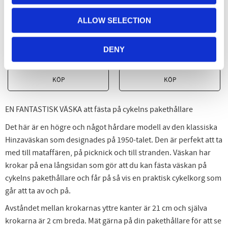
cykelfäste,
cykelfäste, Grå -
Gammelrosa -
Recycled Plastic
ALLOW SELECTION
Recycled Plastic
Väska med cykelfäste
Väska med cykelfäste
DENY
429
kr
429
kr
KÖP
KÖP
EN FANTASTISK VÄSKA att fästa på cykelns pakethållare
Det här är en högre och något hårdare modell av den klassiska
Hinzaväskan som designades på 1950-talet. Den är perfekt att ta
med till mataffären, på picknick och till stranden. Väskan har
krokar på ena långsidan som gör att du kan fästa väskan på
cykelns pakethållare och får på så vis en praktisk cykelkorg som
går att ta av och på.
Avståndet mellan krokarnas yttre kanter är 21 cm och själva
krokarna är 2 cm breda. Mät gärna på din pakethållare för att se