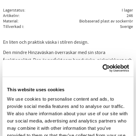
Lagerstatus
I lager
Artikelnr
246
Material
Biobaserad plast av sockerrör
Tillverkad i
Sverige
En liten och praktisk väska i stilren design.
Den mindre Hinzaväskan överraskar med sin stora
funktionalitet. Den är perfekt som handväska, picknickkorg och
till smart förvaring i hemmet och på arbetsplatsen. Väskan är
tålig, står stadigt och är lätt att hålla ren.
Väskan passar fint i cykelkorgen. Med innerväska eller överdrag
This website uses cookies
som tillbehör blir väskan ännu mer användbar.
We use cookies to personalise content and ads, to
BIOBASED PLASTIC - Plasten i väskan är biobaserad. Mer än 60
provide social media features and to analyse our traffic.
% av plasten i väskan är framställd från sockerrör som är en
We also share information about your use of our site with
förnyelsebar råvara.
our social media, advertising and analytics partners who
may combine it with other information that you’ve
Små gammelrosa väskor som är producerade från och med juni
provided to them or that they’ve collected from your use