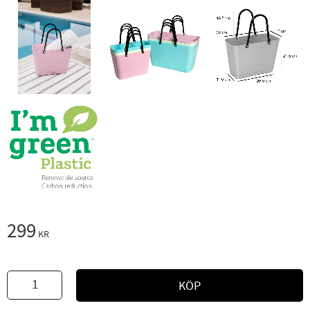
299
KR
KÖP