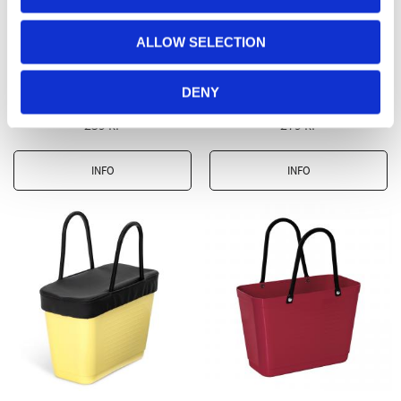
ALLOW SELECTION
Hinza Innerväska Liten
Hinza Kylväska Liten
Svart
Svart
DENY
Insats med innerfickor
Axelrem medföljer
259
kr
279
kr
INFO
INFO