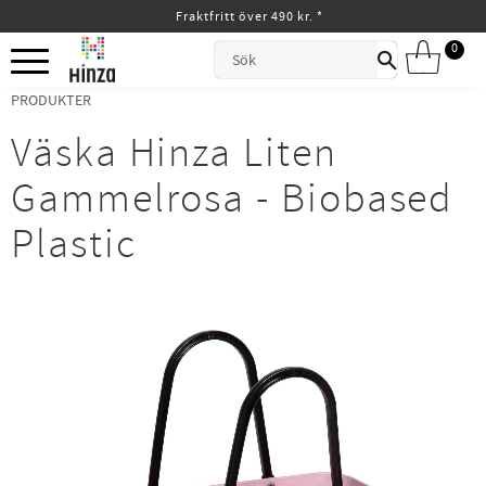
Fraktfritt över 490 kr. *
Meny
0
ANTAL
PRODUKTER
Väska Hinza Liten
Gammelrosa - Biobased
Plastic