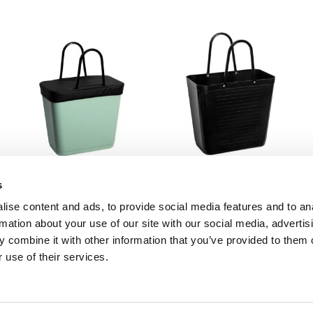
Kontakta oss
Instagram
Frakt & Köpvillkor
Facebook
Reklamation & retur
Hitta återförsäljare
Överdrag till Hög
Väska Hinza Hög
s
Hinzaväska
Svart - Recycled
ise content and ads, to provide social media features and to an
Plastic
Vattenavvisande tyg
aväskorna. Handla hos våra återförsäljare eller köp din väska här. * 
rmation about your use of our site with our social media, advertis
Återvunnen plast
 combine it with other information that you’ve provided to them o
249
kr
349
kr
 use of their services.
INFO
INFO