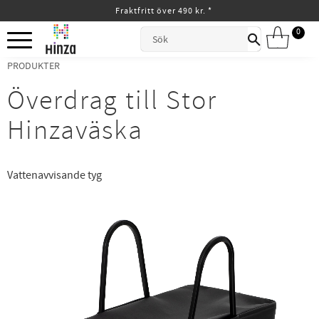
Fraktfritt över 490 kr. *
Meny
0
ANTAL
PRODUKTER
Överdrag till Stor
Hinzaväska
Vattenavvisande tyg