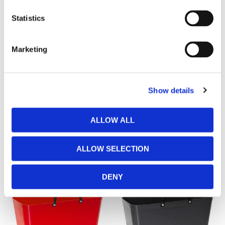
Statistics
Marketing
Hinza Innerväska Stor
Hinza Kylväska Stor
Svart
Svart
Show details
Insats med innerfickor
Axelrem medföljer
279
kr
329
kr
ALLOW ALL
INFO
INFO
ALLOW SELECTION
DENY