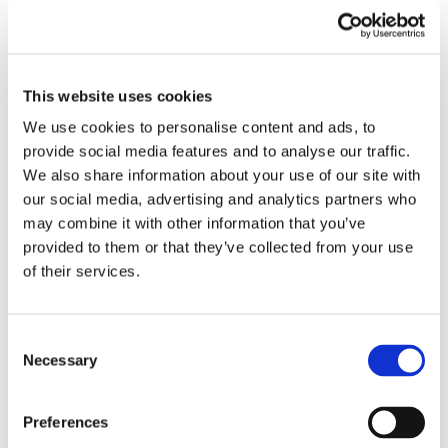
Överdrag i vattenavvisande tyg
Med överdrag på Hinzaväskan kan du skydda, gömma och
förvara dina tillhörigheter ännu bättre.
This website uses cookies
Tyget är elastiskt med insytt resårband i kanten som gör att
We use cookies to personalise content and ads, to
överdraget sitter ordentligt fast på väskan och även är lätt att ta
provide social media features and to analyse our traffic.
av och på.
We also share information about your use of our site with
Tips: Stoppa den rundade fliken på överdragets långsida
our social media, advertising and analytics partners who
utanpå Hinzaväskan och innanför resårbandet för bästa
may combine it with other information that you’ve
passform.
provided to them or that they’ve collected from your use
of their services.
Färg: Svart. Material: Polyester/PUR/Bomull. Sytt i Europa.
Relaterade produkter
Consent
Necessary
Selection
Preferences