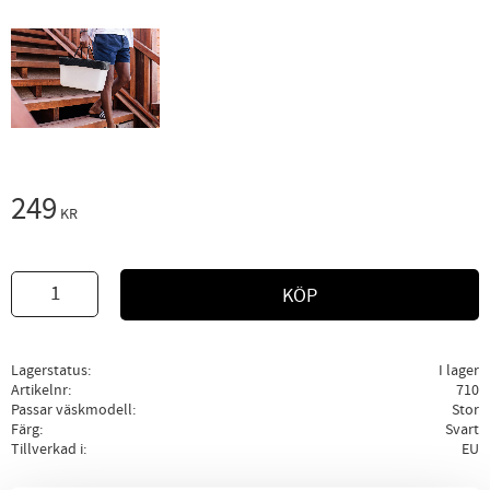
249
KR
KÖP
Lagerstatus
I lager
Artikelnr
710
Passar väskmodell
Stor
Färg
Svart
Tillverkad i
EU